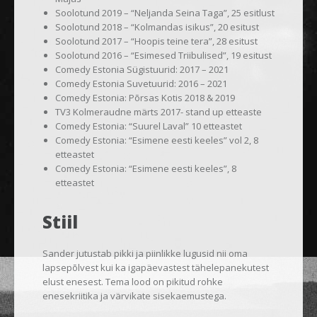
Soolotund 2019 – “Neljanda Seina Taga”, 25 esitlust
Soolotund 2018 – “Kolmandas isikus”, 20 esitust
Soolotund 2017 – “Hoopis teine tera”, 28 esitust
Soolotund 2016 – “Esimesed Triibulised”, 19 esitust
Comedy Estonia Sügistuurid: 2017 – 2021
Comedy Estonia Suvetuurid: 2016 – 2021
Comedy Estonia: Põrsas Kotis 2018 & 2019
TV3 Kolmeraudne märts 2017- stand up etteaste
Comedy Estonia: “Suurel Laval” 10 etteastet
Comedy Estonia: “Esimene eesti keeles” vol 2, 8
etteastet
Comedy Estonia: “Esimene eesti keeles”, 8
etteastet
Stiil
Sander jutustab pikki ja piinlikke lugusid nii oma
lapsepõlvest kui ka igapäevastest tähelepanekutest
elust enesest. Tema lood on pikitud rohke
enesekriitika ja värvikate sisekaemustega.