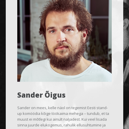
Sander Õigus
Sander on mees, kelle näol on tegemist Eesti stand-
up komöödia kõige töökaima mehega – tundub, et ta
muust ei mõtlegi kui ainult naljadest. Kui veel lisada
sinna juurde elukogemus, rahulik ellusuhtumine ja