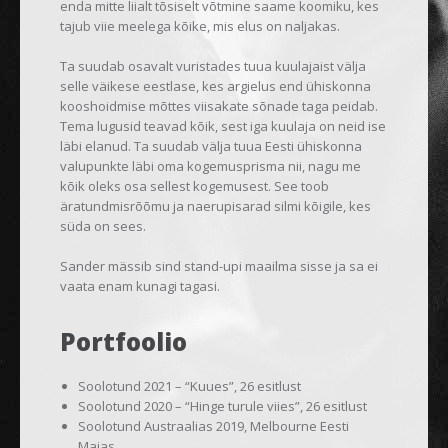
enda mitte liialt tõsiselt võtmine saame koomiku, kes
tajub viie meelega kõike, mis elus on naljakas.
Ta suudab osavalt vuristades tuua kuulajaist välja
selle väikese eestlase, kes argielus end ühiskonna
kooshoidmise mõttes viisakate sõnade taga peidab.
Tema lugusid teavad kõik, sest iga kuulaja on neid ise
läbi elanud. Ta suudab välja tuua Eesti ühiskonna
valupunkte läbi oma kogemusprisma nii, nagu me
kõik oleks osa sellest kogemusest. See toob
äratundmisrõõmu ja naerupisarad silmi kõigile, kes
süda on sees.
Sander mässib sind stand-upi maailma sisse ja sa ei
vaata enam kunagi tagasi.
Portfoolio
Soolotund 2021 – “Kuues”, 26 esitlust
Soolotund 2020 – “Hinge turule viies”, 26 esitlust
Soolotund Austraalias 2019, Melbourne Eesti
Majas